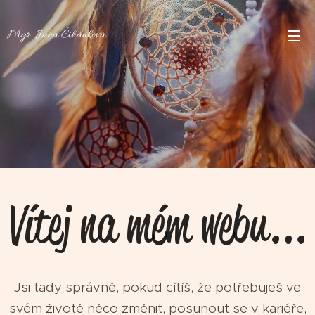
Mgr. Jana Čihánková
Vítej na mém webu...
Jsi tady správně, pokud cítíš, že potřebuješ ve
svém životě něco změnit, posunout se v kariéře,