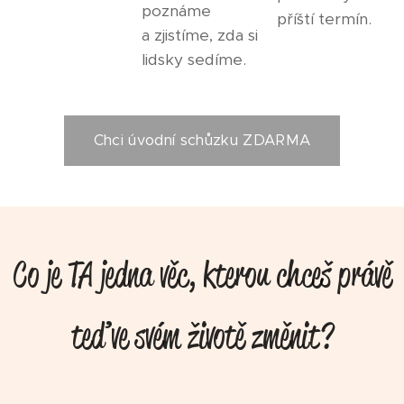
poznáme
příští termín.
a zjistíme, zda si
lidsky sedíme.
Chci úvodní schůzku ZDARMA
Co je TA jedna věc, kterou chceš právě
teď ve svém životě změnit?