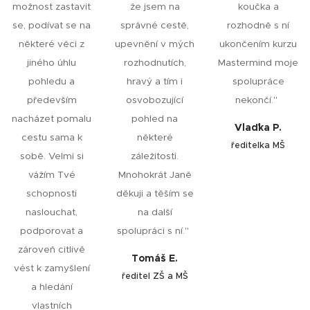
možnost zastavit
že jsem na
koučka a
se, podívat se na
správné cestě,
rozhodně s ní
některé věci z
upevnění v mých
ukončením kurzu
jiného úhlu
rozhodnutích,
Mastermind moje
pohledu a
hravý a tím i
spolupráce
především
osvobozující
nekončí."
nacházet pomalu
pohled na
Vlaďka P.
cestu sama k
některé
ředitelka MŠ
sobě. Velmi si
záležitosti.
vážím Tvé
Mnohokrát Janě
schopnosti
děkuji a těším se
naslouchat,
na další
podporovat a
spolupráci s ní."
zároveň citlivě
Tomáš E.
vést k zamyšlení
ředitel ZŠ a MŠ
a hledání
vlastních