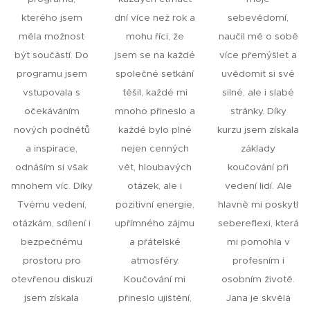
kterého jsem
dní více než rok a
sebevědomí,
měla možnost
mohu říci, že
naučil mě o sobě
být součástí. Do
jsem se na každé
více přemýšlet a
programu jsem
společné setkání
uvědomit si své
vstupovala s
těšil, každé mi
silné, ale i slabé
očekáváním
mnoho přineslo a
stránky. Díky
nových podnětů
každé bylo plné
kurzu jsem získala
a inspirace,
nejen cenných
základy
odnáším si však
vět, hloubavých
koučování při
mnohem víc. Díky
otázek, ale i
vedení lidí. Ale
Tvému vedení,
pozitivní energie,
hlavně mi poskytl
otázkám, sdílení i
upřímného zájmu
sebereflexi, která
bezpečnému
a přátelské
mi pomohla v
prostoru pro
atmosféry.
profesním i
otevřenou diskuzi
Koučování mi
osobním životě.
jsem získala
přineslo ujištění,
Jana je skvělá