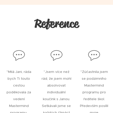
Reference
"
Milá Jani, ráda
"Jsem více než
"Zúčastnila jsem
bych Ti touto
rád, že jsem mohl
se podzimního
cestou
absolvovat
Mastermind
poděkovala za
individuální
programu pro
vedení
koučink s Janou.
ředitele škol.
Mastermind
Setkávali jsme se
Především posílil
programu,
každých čtrnáct
moje