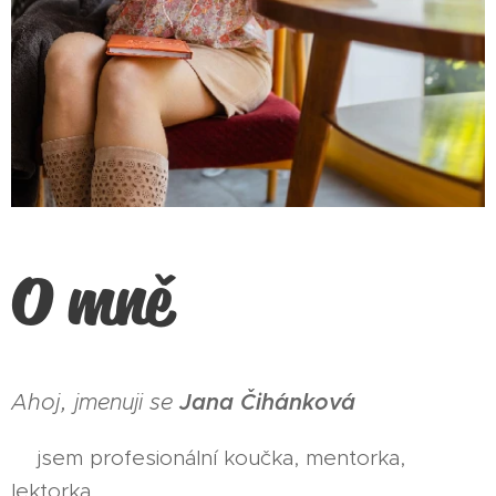
O mně
,
Ahoj
jmenuji se
Jana Čihánková
🎗jsem profesionální koučka, mentorka,
lektorka