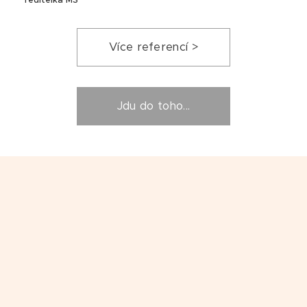
ředitelka MŠ
Více referencí >
Jdu do toho...