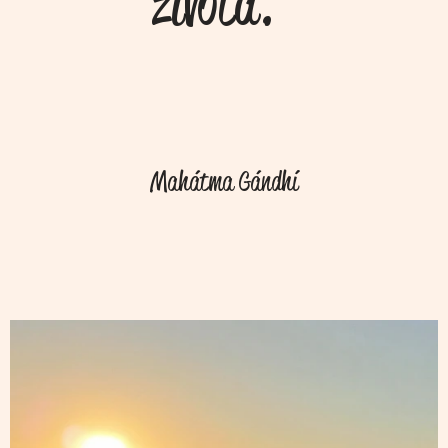
života."
Mahátma Gándhí