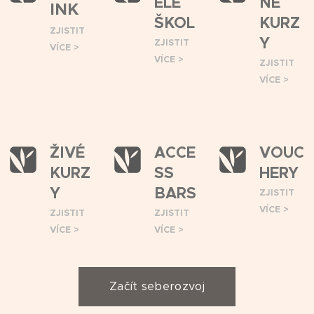
ELÉ
NE
INK
ŠKOL
KURZ
ZJISTIT
Y
ZJISTIT
VÍCE >
VÍCE >
ZJISTIT
VÍCE >
ŽIVÉ
ACCE
VOUC
KURZ
SS
HERY
Y
BARS
ZJISTIT
VÍCE >
ZJISTIT
ZJISTIT
VÍCE >
VÍCE >
Začít seberozvoj