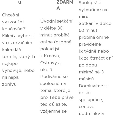
u
ZDARM
Spolupráci
A
vytvoříme na
Chceš si
míru.
Úvodní setkání
vyzkoušet
Setkání v délce
v délce 30
koučování?
60 minut
minut probíhá
Klikni a vyber si
probíhá online
online (osobně
v rezervačním
pravidelně
pokud jsi
kalendáři
1x týdně nebo
z Krnova,
termín, který Ti
1x za čtrnáct dní
Ostravy a
nejlépe
po dobu
okolí).
vyhovuje, nebo
minimálně 3
Podíváme se
mi napiš
měsíců.
společně na
zprávu.
Domluvíme si
téma, které je
délku
pro Tebe právě
spolupráce,
teď důležité,
cenové
vzájemně se
podmínky a