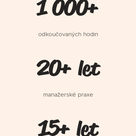
1 000+
odkoučovaných hodin
20+
let
manažerské praxe
15+
let