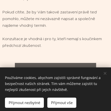
Pokud cítíte, že by Vám takové zastavení právě teď
pomohlo, můžete mi nezávazně napsat a společně
najdeme vhodný termín.
Konzultace je vhodná i pro ty, kteří nemají s koučinkem
předchozí zkušenost.
Domluvit si individuální konzultaci
Používáme cookies, abychom zajistili správné fungování a
bezpečnost našich stránek. Tím vám můžeme zajistit tu
nejlepší zkušenost při jejich návštěvě.
2026 Mgr. Jana Čihánková, ACC
Přijmout nezbytné
Přijmout vše
Vytvořeno službou
Webnode
Cookies