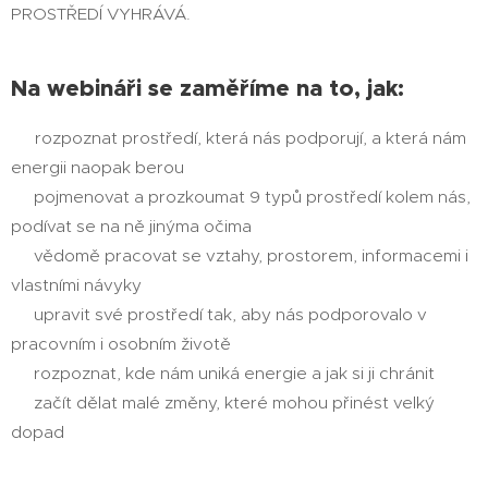
PROSTŘEDÍ VYHRÁVÁ.
Na webináři se zaměříme na to, jak:
rozpoznat prostředí, která nás podporují, a která nám
✔
energii naopak berou
pojmenovat a prozkoumat 9 typů prostředí kolem nás,
✔
podívat se na ně jinýma očima
vědomě pracovat se vztahy, prostorem, informacemi i
✔
vlastními návyky
upravit své prostředí tak, aby nás podporovalo v
✔
pracovním i osobním životě
rozpoznat, kde nám uniká energie a jak si ji chránit
✔
začít dělat malé změny, které mohou přinést velký
✔
dopad