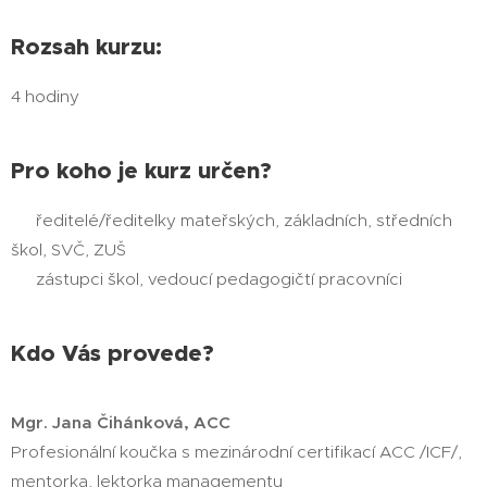
Rozsah kurzu:
4 hodiny
Pro koho je kurz určen?
▪ ředitelé/ředitelky mateřských, základních, středních
škol, SVČ, ZUŠ
▪ zástupci škol, vedoucí pedagogičtí pracovníci
Kdo Vás provede?
Mgr. Jana Čihánková, ACC
Profesionální koučka s mezinárodní certifikací ACC /ICF/,
mentorka, lektorka managementu